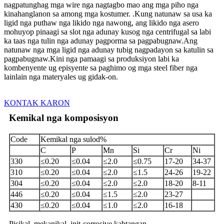
nagpatunghag mga wire nga nagtagbo mao ang mga piho nga
kinahanglanon sa among mga kostumer. .Kung natunaw sa usa ka
ligid nga puthaw nga likido nga nawong, ang likido nga asero
mohuyop pinaagi sa slot nga adunay kusog nga centrifugal sa labi
ka taas nga tulin nga adunay pagporma sa pagpabugnaw.Ang
natunaw nga mga ligid nga adunay tubig nagpadayon sa katulin sa
pagpabugnaw.Kini nga pamaagi sa produksiyon labi ka
kombenyente ug episyente sa paghimo og mga steel fiber nga
lainlain nga materyales ug gidak-on.
KONTAK KARON
Kemikal nga komposisyon
Code
Kemikal nga sulod%
C
P
Mn
Si
Cr
Ni
330
≤0.20
≤0.04
≤2.0
≤0.75
17-20
34-37
310
≤0.20
≤0.04
≤2.0
≤1.5
24-26
19-22
304
≤0.20
≤0.04
≤2.0
≤2.0
18-20
8-11
446
≤0.20
≤0.04
≤1.5
≤2.0
23-27
430
≤0.20
≤0.04
≤1.0
≤2.0
16-18
Pisikal, mekanikal, init-corrosive kabtangan