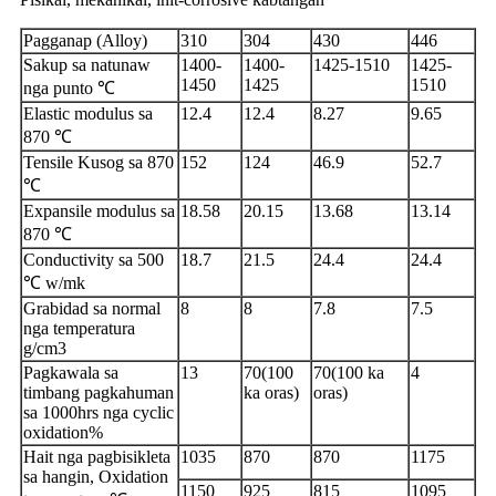
Pagganap (Alloy)
310
304
430
446
Sakup sa natunaw
1400-
1400-
1425-1510
1425-
1450
1425
1510
nga punto ℃
Elastic modulus sa
12.4
12.4
8.27
9.65
870 ℃
Tensile Kusog sa 870
152
124
46.9
52.7
℃
Expansile modulus sa
18.58
20.15
13.68
13.14
870 ℃
Conductivity sa 500
18.7
21.5
24.4
24.4
℃ w/mk
Grabidad sa normal
8
8
7.8
7.5
nga temperatura
g/cm3
Pagkawala sa
13
70(100
70(100 ka
4
timbang pagkahuman
ka oras)
oras)
sa 1000hrs nga cyclic
oxidation%
Hait nga pagbisikleta
1035
870
870
1175
sa hangin, Oxidation
1150
925
815
1095