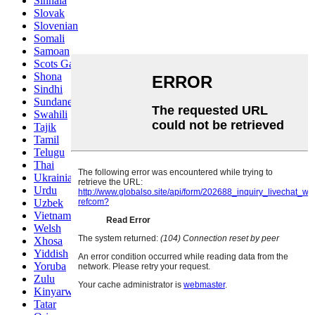
Sinhala
Slovak
Slovenian
Somali
Samoan
Scots Gaelic
Shona
Sindhi
Sundanese
Swahili
Tajik
Tamil
Telugu
Thai
Ukrainian
Urdu
Uzbek
Vietnamese
Welsh
Xhosa
Yiddish
Yoruba
Zulu
Kinyarwanda
Tatar