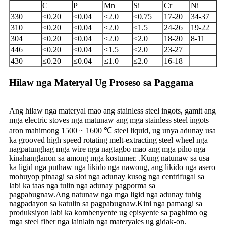
C
P
Mn
Si
Cr
Ni
330
≤0.20
≤0.04
≤2.0
≤0.75
17-20
34-37
310
≤0.20
≤0.04
≤2.0
≤1.5
24-26
19-22
304
≤0.20
≤0.04
≤2.0
≤2.0
18-20
8-11
446
≤0.20
≤0.04
≤1.5
≤2.0
23-27
430
≤0.20
≤0.04
≤1.0
≤2.0
16-18
Hilaw nga Materyal Ug Proseso sa Paggama
Ang hilaw nga materyal mao ang stainless steel ingots, gamit ang
mga electric stoves nga matunaw ang mga stainless steel ingots
aron mahimong 1500 ~ 1600 ℃ steel liquid, ug unya adunay usa
ka grooved high speed rotating melt-extracting steel wheel nga
nagpatunghag mga wire nga nagtagbo mao ang mga piho nga
kinahanglanon sa among mga kostumer. .Kung natunaw sa usa
ka ligid nga puthaw nga likido nga nawong, ang likido nga asero
mohuyop pinaagi sa slot nga adunay kusog nga centrifugal sa
labi ka taas nga tulin nga adunay pagporma sa
pagpabugnaw.Ang natunaw nga mga ligid nga adunay tubig
nagpadayon sa katulin sa pagpabugnaw.Kini nga pamaagi sa
produksiyon labi ka kombenyente ug episyente sa paghimo og
mga steel fiber nga lainlain nga materyales ug gidak-on.