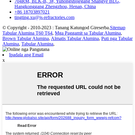
704RM, BLK-B, 3#, Yuhongshijiegang Shangye BLG,
Hangkonggang Zhengzhou, Henan, China
+86 18703897021
tingting.xu@js-refractories.com
© Copyright - 2010-2023 : Tanang Katungod Gireserba.
Sitemap
Tabular Alumina T60 T64
,
Mga Paggamit sa Tabular Alumina
,
Brown Tabular Alumina
,
Almatis Tabular Alumina
,
Puti nga Tabular
Alumina
,
Tabular Alumina
,
Ipadala ang Email
x