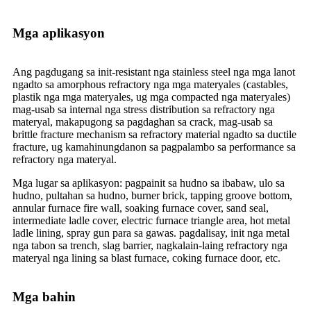
Mga aplikasyon
Ang pagdugang sa init-resistant nga stainless steel nga mga lanot
ngadto sa amorphous refractory nga mga materyales (castables,
plastik nga mga materyales, ug mga compacted nga materyales)
mag-usab sa internal nga stress distribution sa refractory nga
materyal, makapugong sa pagdaghan sa crack, mag-usab sa
brittle fracture mechanism sa refractory material ngadto sa ductile
fracture, ug kamahinungdanon sa pagpalambo sa performance sa
refractory nga materyal.
Mga lugar sa aplikasyon: pagpainit sa hudno sa ibabaw, ulo sa
hudno, pultahan sa hudno, burner brick, tapping groove bottom,
annular furnace fire wall, soaking furnace cover, sand seal,
intermediate ladle cover, electric furnace triangle area, hot metal
ladle lining, spray gun para sa gawas. pagdalisay, init nga metal
nga tabon sa trench, slag barrier, nagkalain-laing refractory nga
materyal nga lining sa blast furnace, coking furnace door, etc.
Mga bahin