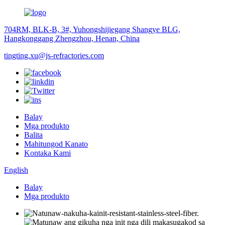
704RM, BLK-B, 3#, Yuhongshijiegang Shangye BLG,
Hangkonggang Zhengzhou, Henan, China
tingting.xu@js-refractories.com
Balay
Mga produkto
Balita
Mahitungod Kanato
Kontaka Kami
English
Balay
Mga produkto