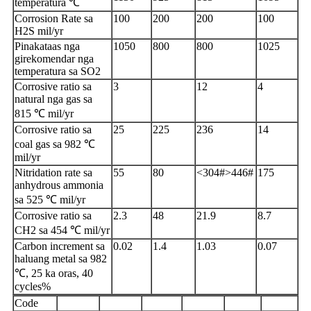
temperatura ℃
Corrosion Rate sa
100
200
200
100
H2S mil/yr
Pinakataas nga
1050
800
800
1025
girekomendar nga
temperatura sa SO2
Corrosive ratio sa
3
12
4
natural nga gas sa
815 ℃ mil/yr
Corrosive ratio sa
25
225
236
14
coal gas sa 982 ℃
mil/yr
Nitridation rate sa
55
80
<304#>446#
175
anhydrous ammonia
sa 525 ℃ mil/yr
Corrosive ratio sa
2.3
48
21.9
8.7
CH2 sa 454 ℃ mil/yr
Carbon increment sa
0.02
1.4
1.03
0.07
haluang metal sa 982
℃, 25 ka oras, 40
cycles%
Code