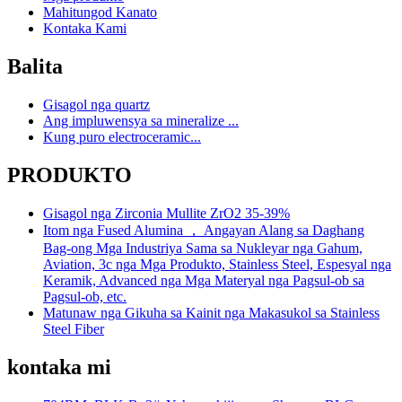
Mahitungod Kanato
Kontaka Kami
Balita
Gisagol nga quartz
Ang impluwensya sa mineralize ...
Kung puro electroceramic...
PRODUKTO
Gisagol nga Zirconia Mullite ZrO2 35-39%
Itom nga Fused Alumina ， Angayan Alang sa Daghang
Bag-ong Mga Industriya Sama sa Nukleyar nga Gahum,
Aviation, 3c nga Mga Produkto, Stainless Steel, Espesyal nga
Keramik, Advanced nga Mga Materyal nga Pagsul-ob sa
Pagsul-ob, etc.
Matunaw nga Gikuha sa Kainit nga Makasukol sa Stainless
Steel Fiber
kontaka mi