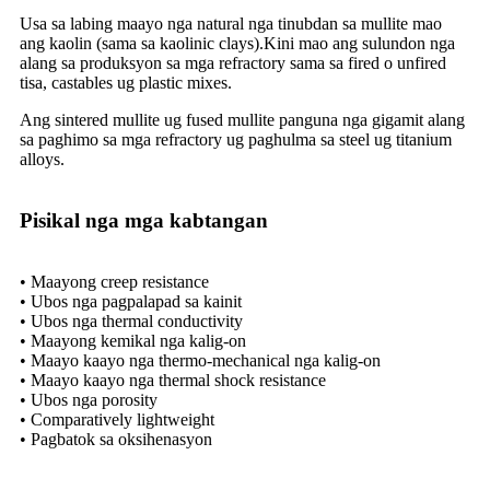
Usa sa labing maayo nga natural nga tinubdan sa mullite mao
ang kaolin (sama sa kaolinic clays).Kini mao ang sulundon nga
alang sa produksyon sa mga refractory sama sa fired o unfired
tisa, castables ug plastic mixes.
Ang sintered mullite ug fused mullite panguna nga gigamit alang
sa paghimo sa mga refractory ug paghulma sa steel ug titanium
alloys.
Pisikal nga mga kabtangan
• Maayong creep resistance
• Ubos nga pagpalapad sa kainit
• Ubos nga thermal conductivity
• Maayong kemikal nga kalig-on
• Maayo kaayo nga thermo-mechanical nga kalig-on
• Maayo kaayo nga thermal shock resistance
• Ubos nga porosity
• Comparatively lightweight
• Pagbatok sa oksihenasyon