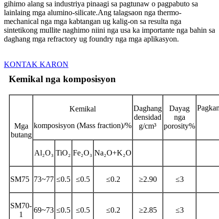
gihimo alang sa industriya pinaagi sa pagtunaw o pagpabuto sa
lainlaing mga alumino-silicate.Ang talagsaon nga thermo-
mechanical nga mga kabtangan ug kalig-on sa resulta nga
sintetikong mullite naghimo niini nga usa ka importante nga bahin sa
daghang mga refractory ug foundry nga mga aplikasyon.
KONTAK KARON
Kemikal nga komposisyon
Pagka
Daghang
Dayag
Kemikal
densidad
nga
komposisyon (Mass fraction)/%
Mga
g/cm³
porosity%
butang
Al₂O₃
TiO₂
Fe₂O₃
Na₂O+K₂O
SM75
73~77
≤0.5
≤0.5
≤0.2
≥2.90
≤3
SM70-
69~73
≤0.5
≤0.5
≤0.2
≥2.85
≤3
1