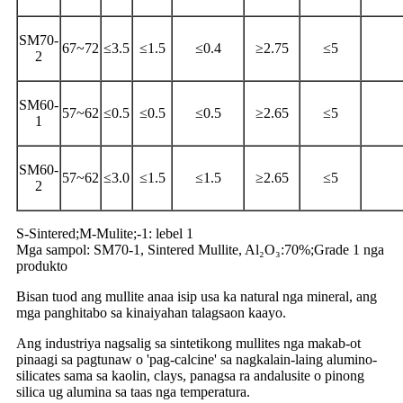
SM70-
67~72
≤3.5
≤1.5
≤0.4
≥2.75
≤5
2
SM60-
57~62
≤0.5
≤0.5
≤0.5
≥2.65
≤5
1
SM60-
57~62
≤3.0
≤1.5
≤1.5
≥2.65
≤5
2
S-Sintered;M-Mulite;-1: lebel 1
Mga sampol: SM70-1, Sintered Mullite, Al₂O₃:70%;Grade 1 nga
produkto
Bisan tuod ang mullite anaa isip usa ka natural nga mineral, ang
mga panghitabo sa kinaiyahan talagsaon kaayo.
Ang industriya nagsalig sa sintetikong mullites nga makab-ot
pinaagi sa pagtunaw o 'pag-calcine' sa nagkalain-laing alumino-
silicates sama sa kaolin, clays, panagsa ra andalusite o pinong
silica ug alumina sa taas nga temperatura.