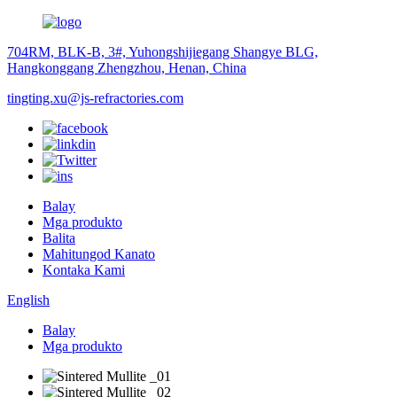
704RM, BLK-B, 3#, Yuhongshijiegang Shangye BLG,
Hangkonggang Zhengzhou, Henan, China
tingting.xu@js-refractories.com
Balay
Mga produkto
Balita
Mahitungod Kanato
Kontaka Kami
English
Balay
Mga produkto