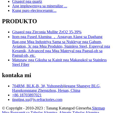
Gisagol nga quartz
Ang impluwensya sa mineralize ...
Kung puro electroceramic...
PRODUKTO
Gisagol nga Zirconia Mullite ZrO2 35-39%
Itom nga Fused Alumina ， Angayan Alang sa Daghang
Bag-ong Mga Industriya Sama sa Nukleyar nga Gahum,
Aviation, 3c nga Mga Produkto, Stainless Steel, Espesyal nga
Keramik, Advanced nga Mga Materyal nga Pagsul-ob sa
Pagsul-ob, etc.
Matunaw nga Gikuha sa Kainit nga Makasukol sa Stainless
Steel Fiber
kontaka mi
704RM, BLK-B, 3#, Yuhongshijiegang Shangye BLG,
Hangkonggang Zhengzhou, Henan, China
+86 18703897021
tingting.xu@js-refractories.com
© Copyright - 2010-2023 : Tanang Katungod Gireserba.
Sitemap
Mga Paggamit sa Tabular Alumina
,
Almatis Tabular Alumina
,