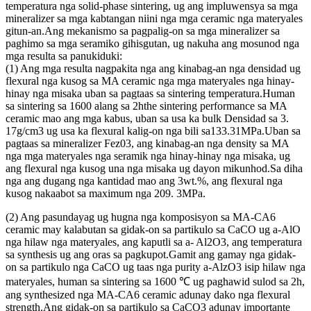
temperatura nga solid-phase sintering, ug ang impluwensya sa mga
mineralizer sa mga kabtangan niini nga mga ceramic nga materyales
gitun-an.Ang mekanismo sa pagpalig-on sa mga mineralizer sa
paghimo sa mga seramiko gihisgutan, ug nakuha ang mosunod nga
mga resulta sa panukiduki:
(1) Ang mga resulta nagpakita nga ang kinabag-an nga densidad ug
flexural nga kusog sa MA ceramic nga mga materyales nga hinay-
hinay nga misaka uban sa pagtaas sa sintering temperatura.Human
sa sintering sa 1600 alang sa 2hthe sintering performance sa MA
ceramic mao ang mga kabus, uban sa usa ka bulk Densidad sa 3.
17g/cm3 ug usa ka flexural kalig-on nga bili sa133.31MPa.Uban sa
pagtaas sa mineralizer Fez03, ang kinabag-an nga density sa MA
nga mga materyales nga seramik nga hinay-hinay nga misaka, ug
ang flexural nga kusog una nga misaka ug dayon mikunhod.Sa diha
nga ang dugang nga kantidad mao ang 3wt.%, ang flexural nga
kusog nakaabot sa maximum nga 209. 3MPa.
(2) Ang pasundayag ug hugna nga komposisyon sa MA-CA6
ceramic may kalabutan sa gidak-on sa partikulo sa CaCO ug a-AlO
nga hilaw nga materyales, ang kaputli sa a- Al2O3, ang temperatura
sa synthesis ug ang oras sa pagkupot.Gamit ang gamay nga gidak-
on sa partikulo nga CaCO ug taas nga purity a-AlzO3 isip hilaw nga
materyales, human sa sintering sa 1600 ℃ ug paghawid sulod sa 2h,
ang synthesized nga MA-CA6 ceramic adunay dako nga flexural
strength.Ang gidak-on sa partikulo sa CaCO3 adunay importante