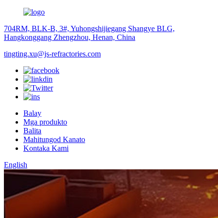
704RM, BLK-B, 3#, Yuhongshijiegang Shangye BLG,
Hangkonggang Zhengzhou, Henan, China
tingting.xu@js-refractories.com
Balay
Mga produkto
Balita
Mahitungod Kanato
Kontaka Kami
English