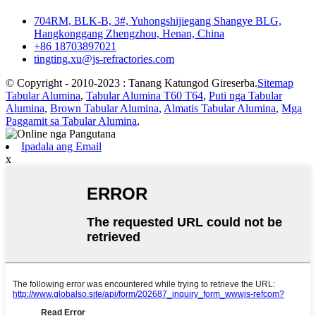
704RM, BLK-B, 3#, Yuhongshijiegang Shangye BLG,
Hangkonggang Zhengzhou, Henan, China
+86 18703897021
tingting.xu@js-refractories.com
© Copyright - 2010-2023 : Tanang Katungod Gireserba.
Sitemap
Tabular Alumina
,
Tabular Alumina T60 T64
,
Puti nga Tabular
Alumina
,
Brown Tabular Alumina
,
Almatis Tabular Alumina
,
Mga
Paggamit sa Tabular Alumina
,
Ipadala ang Email
x