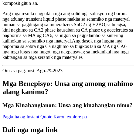
komposit gitun-an.
Ang mga resulta nagpakita nga ang solid nga solusyon ug boron-
nga adunay transient liquid phase makita sa seramiko nga materyal
human sa pagdugang sa mineralizers SnO2 ug H2BO;sa tinagsa,
kini naghimo sa CA2 phase kausaban sa CA phase ug accelerates sa
pagporma sa MA ug CA6, sa ingon sa pagpalambo sa sintering
kalihokan sa seramiko nga materyal.Ang dasok nga hugna nga
naporma sa sobra nga Ca naghimo sa bugkos tali sa MA ug CA6
nga mga lugas nga hugot, nga nagpauswag sa mekanikal nga mga
kabtangan sa mga seramik nga materyales
Oras sa pag-post: Ago-29-2023
Mga Benepisyo: Unsa ang among mahimo
alang kanimo?
Mga Kinahanglanon: Unsa ang kinahanglan nimo?
Pagkuha og Instant Quote Karon
explore pa
Dali nga mga link