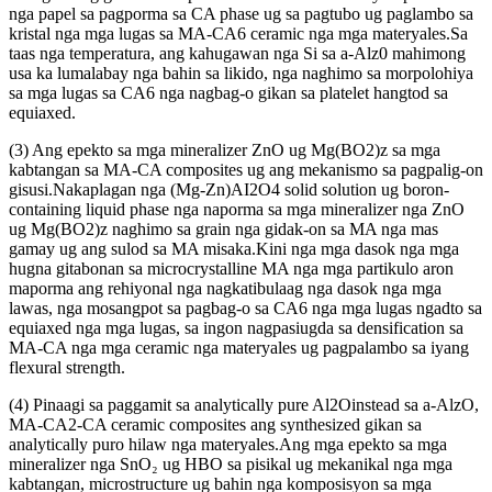
nga papel sa pagporma sa CA phase ug sa pagtubo ug paglambo sa
kristal nga mga lugas sa MA-CA6 ceramic nga mga materyales.Sa
taas nga temperatura, ang kahugawan nga Si sa a-Alz0 mahimong
usa ka lumalabay nga bahin sa likido, nga naghimo sa morpolohiya
sa mga lugas sa CA6 nga nagbag-o gikan sa platelet hangtod sa
equiaxed.
(3) Ang epekto sa mga mineralizer ZnO ug Mg(BO2)z sa mga
kabtangan sa MA-CA composites ug ang mekanismo sa pagpalig-on
gisusi.Nakaplagan nga (Mg-Zn)AI2O4 solid solution ug boron-
containing liquid phase nga naporma sa mga mineralizer nga ZnO
ug Mg(BO2)z naghimo sa grain nga gidak-on sa MA nga mas
gamay ug ang sulod sa MA misaka.Kini nga mga dasok nga mga
hugna gitabonan sa microcrystalline MA nga mga partikulo aron
maporma ang rehiyonal nga nagkatibulaag nga dasok nga mga
lawas, nga mosangpot sa pagbag-o sa CA6 nga mga lugas ngadto sa
equiaxed nga mga lugas, sa ingon nagpasiugda sa densification sa
MA-CA nga mga ceramic nga materyales ug pagpalambo sa iyang
flexural strength.
(4) Pinaagi sa paggamit sa analytically pure Al2Oinstead sa a-AlzO,
MA-CA2-CA ceramic composites ang synthesized gikan sa
analytically puro hilaw nga materyales.Ang mga epekto sa mga
mineralizer nga SnO₂ ug HBO sa pisikal ug mekanikal nga mga
kabtangan, microstructure ug bahin nga komposisyon sa mga