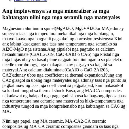
Ang impluwensya sa mga mineralizer sa mga
kabtangan niini nga mga seramik nga materyales
Magnesium aluminum spinel(MgAl2O, MgO·Al2Oor MA)adunay
superyor taas nga temperatura mekanikal nga mga kabtangan,
maayo kaayo nga pagpanit pagsukol ug corrosion resistensya.Kini
ang labing kasagaran nga taas nga temperatura nga seramiko sa
Al2O-MgO nga sistema.Ang gipalabi nga pagtubo sa calcium
hexaaluminate (CaAl12O19, CaO·6AlO o CA6) nga kristal nga
mga lugas ubay sa basal plane nagpatubo niini ngadto sa platelet o
needle morphology, nga makapausbaw pag-ayo sa kagahi sa
materyal.Ang calcium dialuminate(CaAlO o CaO·2Al203,
CA2)adunay ubos nga coefficient sa thermal expansion.Kung ang
CAz gisagol sa ubang mga materyales nga adunay taas nga punto sa
pagkatunaw ug taas nga coefficient sa pagpalapad, kini makasukol
sa kadaot tungod sa thermal shock.Busa, ang MA-CA composites
nakadawat og halapad nga pagtagad isip usa ka bag-ong tipo sa taas
nga temperatura nga ceramic nga materyal sa high-temperatura nga
industriya tungod sa mga komprehensibo nga kabtangan sa CA6 ug
MA.
Niini nga papel, ang MA ceramic, MA-CA2-CA ceramic
composites ug MA-CA ceramic composites giandam sa taas nga