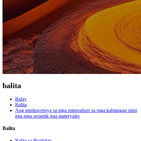
balita
Balay
Balita
Ang impluwensya sa mga mineralizer sa mga kabtangan niini
nga mga seramik nga materyales
Balita
Balita sa Produkto