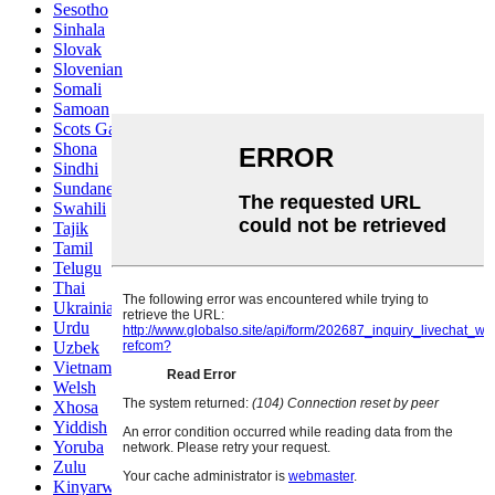
Sesotho
Sinhala
Slovak
Slovenian
Somali
Samoan
Scots Gaelic
Shona
Sindhi
Sundanese
Swahili
Tajik
Tamil
Telugu
Thai
Ukrainian
Urdu
Uzbek
Vietnamese
Welsh
Xhosa
Yiddish
Yoruba
Zulu
Kinyarwanda