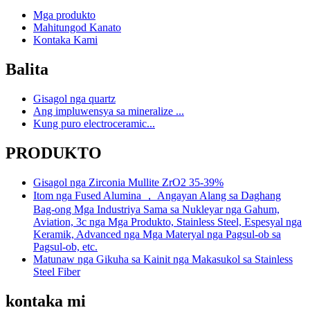
Mga produkto
Mahitungod Kanato
Kontaka Kami
Balita
Gisagol nga quartz
Ang impluwensya sa mineralize ...
Kung puro electroceramic...
PRODUKTO
Gisagol nga Zirconia Mullite ZrO2 35-39%
Itom nga Fused Alumina ， Angayan Alang sa Daghang
Bag-ong Mga Industriya Sama sa Nukleyar nga Gahum,
Aviation, 3c nga Mga Produkto, Stainless Steel, Espesyal nga
Keramik, Advanced nga Mga Materyal nga Pagsul-ob sa
Pagsul-ob, etc.
Matunaw nga Gikuha sa Kainit nga Makasukol sa Stainless
Steel Fiber
kontaka mi