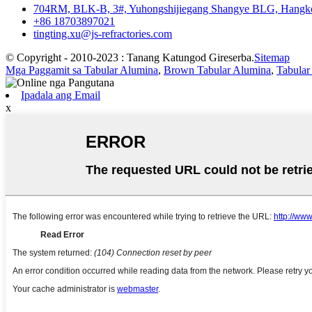
704RM, BLK-B, 3#, Yuhongshijiegang Shangye BLG, Hangk
+86 18703897021
tingting.xu@js-refractories.com
© Copyright - 2010-2023 : Tanang Katungod Gireserba.
Sitemap
Mga Paggamit sa Tabular Alumina
,
Brown Tabular Alumina
,
Tabular
Ipadala ang Email
x