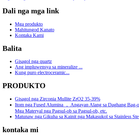
Dali nga mga link
Mga produkto
Mahitungod Kanato
Kontaka Kami
Balita
Gisagol nga quartz
Ang impluwensya sa mineralize ...
Kung puro electroceramic...
PRODUKTO
Gisagol nga Zirconia Mullite ZrO2 35-39%
Itom nga Fused Alumina ， Angayan Alang sa Daghang Bag-ong
Mga Materyal nga Pagsul-ob sa Pagsul-ob, etc.
Matunaw nga Gikuha sa Kainit nga Makasukol sa Stainless Ste
kontaka mi