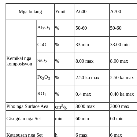
Mga butang
Yunit
A600
A700
Al
O
%
50-60
50-60
2
3
CaO
%
33 min
33.00 min
Kemikal nga
SiO
%
8.00 max
8.00 max
2
komposisyon
Fe
O
%
2.50 ka max
2.50 ka max
2
3
RO
%
0.4 max
0.40 ka max
2
3
Piho nga Surface Aea
3000 max
3000 max
cm
/g
Gisugdan nga Set
min
60 min
60 min
Katapusan nga Set
h
6 max
6 max