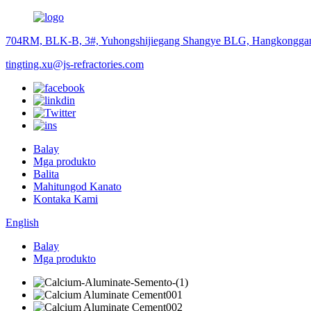
704RM, BLK-B, 3#, Yuhongshijiegang Shangye BLG, Hangkonggan
tingting.xu@js-refractories.com
Balay
Mga produkto
Balita
Mahitungod Kanato
Kontaka Kami
English
Balay
Mga produkto