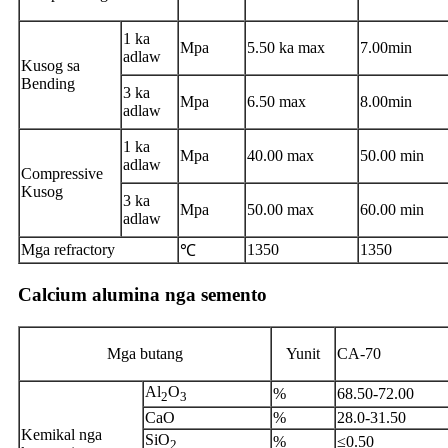
1 ka
Mpa
5.50 ka max
7.00min
adlaw
Kusog sa
Bending
3 ka
Mpa
6.50 max
8.00min
adlaw
1 ka
Mpa
40.00 max
50.00 min
adlaw
Compressive
Kusog
3 ka
Mpa
50.00 max
60.00 min
adlaw
Mga refractory
1350
1350
℃
Calcium alumina nga semento
Mga butang
Yunit
CA-70
Al
O
%
68.50-72.00
2
3
CaO
%
28.0-31.50
Kemikal nga
SiO
%
≤0.50
2