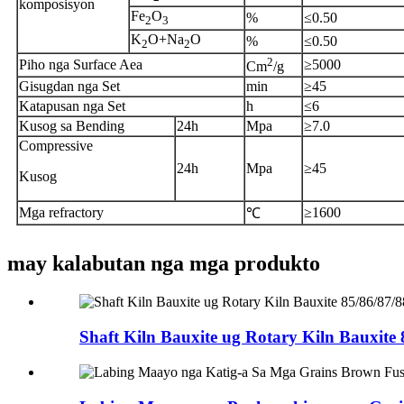
komposisyon
Fe
O
%
≤0.50
2
3
K
O+Na
O
%
≤0.50
2
2
2
Piho nga Surface Aea
≥5000
Cm
/g
Gisugdan nga Set
min
≥45
Katapusan nga Set
h
≤6
Kusog sa Bending
24h
Mpa
≥7.0
Compressive
24h
Mpa
≥45
Kusog
Mga refractory
≥1600
℃
may kalabutan nga mga produkto
Shaft Kiln Bauxite ug Rotary Kiln Bauxite 8