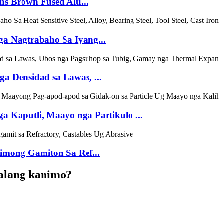
s Brown Fused Alu...
a Nagtrabaho Sa Iyang...
a Densidad sa Lawas, ...
 Kaputli, Maayo nga Partikulo ...
imong Gamiton Sa Ref...
alang kanimo?