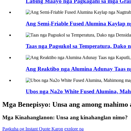
Labing Maayo nga Pagkagahi sa mga Grain
Ang Semi-Friable Fused Alumina Kaylap ng
Taas nga Pagsukol sa Temperatura, Dako ng
Ang Reaktibo nga Alumina Adunay Taas nga
Ubos nga Na2o White Fused Alumina, Mah
Mga Benepisyo: Unsa ang among mahimo 
Mga Kinahanglanon: Unsa ang kinahanglan nimo?
Pagkuha og Instant Quote Karon
explore pa