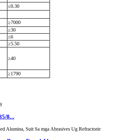
≤0.30
≥7000
≥30
≤6
≥5.50
≥40
≥1790
5/8...