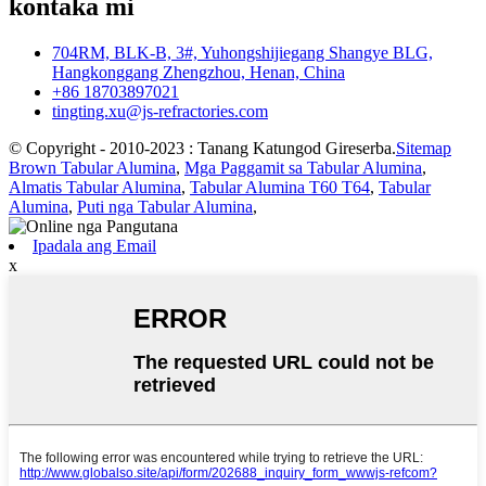
kontaka mi
704RM, BLK-B, 3#, Yuhongshijiegang Shangye BLG,
Hangkonggang Zhengzhou, Henan, China
+86 18703897021
tingting.xu@js-refractories.com
© Copyright - 2010-2023 : Tanang Katungod Gireserba.
Sitemap
Brown Tabular Alumina
,
Mga Paggamit sa Tabular Alumina
,
Almatis Tabular Alumina
,
Tabular Alumina T60 T64
,
Tabular
Alumina
,
Puti nga Tabular Alumina
,
Ipadala ang Email
x