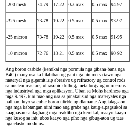
-200 mesh
74-79
17-22
0.3 max
0.5 max
94-97
-325 mesh
73-78
19-22
0.5 max
0.5 max
93-97
-25 micron
73-78
19-22
0.5 max
0.5 max
91-95
-10 micron
72-76
18-21
0.5 max
0.5 max
90-92
Ang boron carbide (kemikal nga pormula nga gibana-bana nga
B4C) maoy usa ka hilabihan ug gahi nga hinimo sa tawo nga
materyal nga gigamit isip abrasive ug refractory ug control rods
sa nuclear reactors, ultrasonic drilling, metallurgy ug num erous
nga industriyal nga mga aplikasyon. Uban sa Mohs hardness nga
mga 9.497, kini mao ang usa sa pinakalisud nga materyales nga
nailhan, luyo sa cubic boron nitride ug diamante.Ang talagsaon
nga mga kabtangan niini mao ang grabe nga katig-a.pagsukol sa
kaagnasan sa daghang mga reaktibo nga kemikal, maayo kaayo
nga kusog sa init, ubos kaayo nga piho nga gibug-aton ug taas
nga elastic modulus.