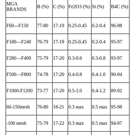
MGA
B (%)
C (%)
Fe2O3 (%)
Si (%)
B4C (%)
BRANDS
F60---F150
77-80
17-19
0.25-0.45
0.2-0.4
96-98
F180—F240
76-79
17-19
0.25-0.45
0.2-0.4
95-97
F280—F400
75-79
17-20
0.3-0.6
0.3-0.8
93-97
F500—F800
74-78
17-20
0.4-0.8
0.4-1.0
90-94
F1000-F1200
73-77
17-20
0.5-1.0
0.4-1.2
89-92
60-150mesh
76-80
18-21
0.3 max
0.5 max
95-98
-100 mesh
75-79
17-22
0.3 max
0.5 max
94-97