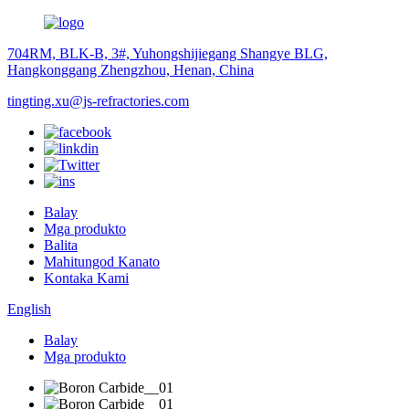
704RM, BLK-B, 3#, Yuhongshijiegang Shangye BLG,
Hangkonggang Zhengzhou, Henan, China
tingting.xu@js-refractories.com
Balay
Mga produkto
Balita
Mahitungod Kanato
Kontaka Kami
English
Balay
Mga produkto