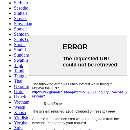
Serbian
Sesotho
Sinhala
Slovak
Slovenian
Somali
Samoan
Scots Gaelic
Shona
Sindhi
Sundanese
Swahili
Tajik
Tamil
Telugu
Thai
Ukrainian
Urdu
Uzbek
Vietnamese
Welsh
Xhosa
Yiddish
Yoruba
Zulu