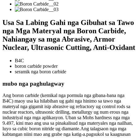
Usa Sa Labing Gahi nga Gibuhat sa Tawo
nga Mga Materyal nga Boron Carbide,
Nahiangay sa mga Abrasive, Armor
Nuclear, Ultrasonic Cutting, Anti-Oxidant
B4C
boron carbide powder
seramik nga boron carbide
mubo nga paghulagway
Ang boron carbide (kemikal nga pormula nga gibana-bana nga
B4C) maoy usa ka hilabihan ug gahi nga hinimo sa tawo nga
materyal nga gigamit isip abrasive ug refractory ug control rods sa
nuclear reactors, ultrasonic drilling, metallurgy ug num erous nga
industriyal nga mga aplikasyon. Uban sa Mohs hardness nga mga
9.497, kini mao ang usa sa pinakalisud nga materyales nga nailhan,
luyo sa cubic boron nitride ug diamante.Ang talagsaon nga mga
kabtangan niini mao ang grabe nga katig-a.pagsukol sa kaagnasan