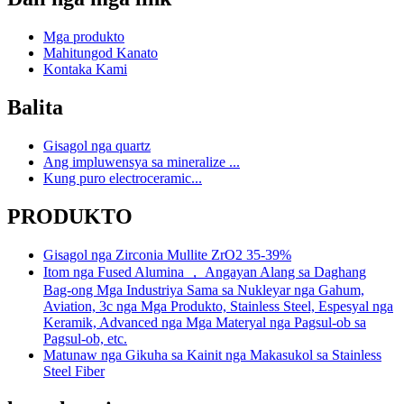
Mga produkto
Mahitungod Kanato
Kontaka Kami
Balita
Gisagol nga quartz
Ang impluwensya sa mineralize ...
Kung puro electroceramic...
PRODUKTO
Gisagol nga Zirconia Mullite ZrO2 35-39%
Itom nga Fused Alumina ， Angayan Alang sa Daghang
Bag-ong Mga Industriya Sama sa Nukleyar nga Gahum,
Aviation, 3c nga Mga Produkto, Stainless Steel, Espesyal nga
Keramik, Advanced nga Mga Materyal nga Pagsul-ob sa
Pagsul-ob, etc.
Matunaw nga Gikuha sa Kainit nga Makasukol sa Stainless
Steel Fiber