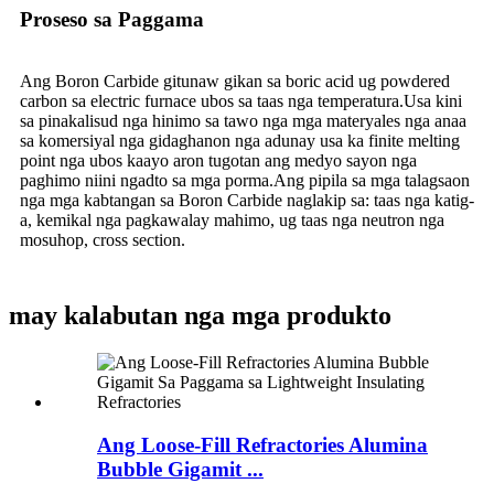
Proseso sa Paggama
Ang Boron Carbide gitunaw gikan sa boric acid ug powdered
carbon sa electric furnace ubos sa taas nga temperatura.Usa kini
sa pinakalisud nga hinimo sa tawo nga mga materyales nga anaa
sa komersiyal nga gidaghanon nga adunay usa ka finite melting
point nga ubos kaayo aron tugotan ang medyo sayon ​​​​nga
paghimo niini ngadto sa mga porma.Ang pipila sa mga talagsaon
nga mga kabtangan sa Boron Carbide naglakip sa: taas nga katig-
a, kemikal nga pagkawalay mahimo, ug taas nga neutron nga
mosuhop, cross section.
may kalabutan nga mga produkto
Ang Loose-Fill Refractories Alumina
Bubble Gigamit ...