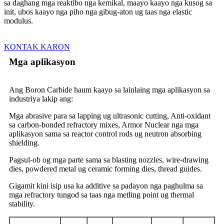
sa daghang mga reaktibo nga kemikal, maayo kaayo nga kusog sa
init, ubos kaayo nga piho nga gibug-aton ug taas nga elastic
modulus.
KONTAK KARON
Mga aplikasyon
Ang Boron Carbide haum kaayo sa lainlaing mga aplikasyon sa
industriya lakip ang:
Mga abrasive para sa lapping ug ultrasonic cutting, Anti-oxidant
sa carbon-bonded refractory mixes, Armor Nuclear nga mga
aplikasyon sama sa reactor control rods ug neutron absorbing
shielding.
Pagsul-ob og mga parte sama sa blasting nozzles, wire-drawing
dies, powdered metal ug ceramic forming dies, thread guides.
Gigamit kini isip usa ka additive sa padayon nga paghulma sa
mga refractory tungod sa taas nga metling point ug thermal
stability.